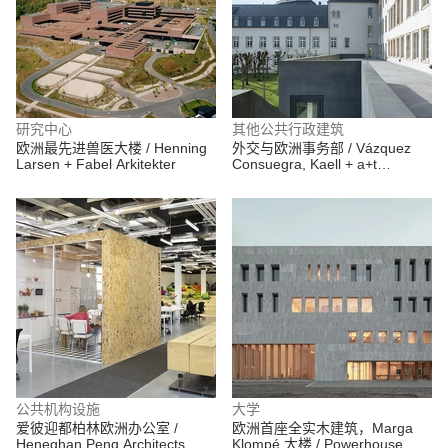
研究中心
其他公共行政建筑
欧洲最先进兽医大楼 / Henning
外交与欧洲事务部 / Vázquez
Larsen + Fabel Arkitekter
Consuegra, Kaell + a+t
architecture
公共机构设施
大学
爱彼迎都柏林欧洲办公室 /
欧洲首座全实木建筑，Marga
Heneghan Peng Architects
Klompé 大楼 / Powerhouse