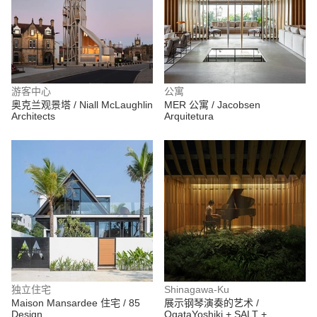
游客中心
公寓
奥克兰观景塔 / Niall McLaughlin
MER 公寓 / Jacobsen
Architects
Arquitetura
独立住宅
Shinagawa-Ku
Maison Mansardee 住宅 / 85
展示钢琴演奏的艺术 /
Design
OgataYoshiki + SALT +