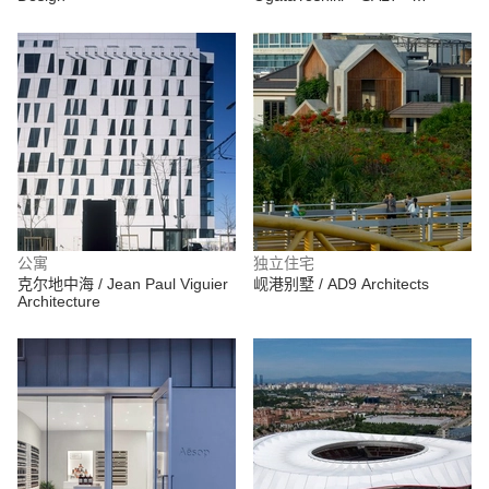
IkawaAtsushi + WataseIkuma
公寓
独立住宅
克尔地中海 / Jean Paul Viguier
岘港别墅 / AD9 Architects
Architecture