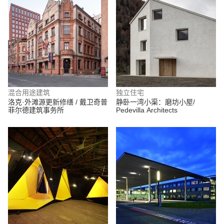
混合用途建筑
独立住宅
洛克·外滩源更新修缮 / 戴卫奇普
静卧一湾小渠：磨坊小屋/
菲尔德建筑事务所
Pedevilla Architects