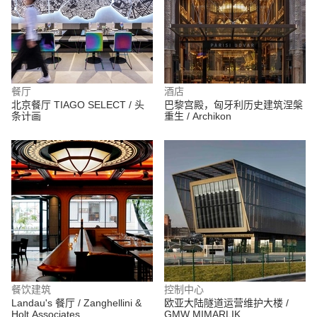
餐厅
酒店
北京餐厅 TIAGO SELECT / 头
巴黎宫殿，匈牙利历史建筑涅槃
条计画
重生 / Archikon
餐饮建筑
控制中心
Landau's 餐厅 / Zanghellini &
欧亚大陆隧道运营维护大楼 /
Holt Associates
GMW MIMARLIK