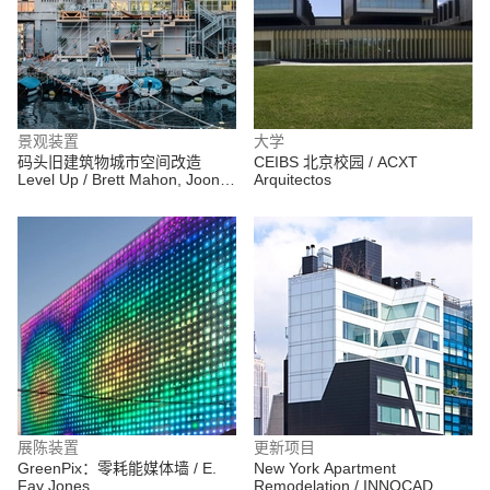
景观装置
大学
码头旧建筑物城市空间改造
CEIBS 北京校园 / ACXT
Level Up / Brett Mahon, Joonas
Arquitectos
Parviainen, Saagar Tulshan,
Shreyansh Sett
展陈装置
更新项目
GreenPix：零耗能媒体墙 / E.
New York Apartment
Fay Jones
Remodelation / INNOCAD