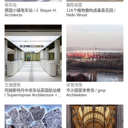
电车站
展陈装置
德国小镇电车站 / J. Mayer H.
116个植物箱构成垂直花园 /
Architects
Hello Wood
交通建筑
体育场馆
阿姆斯特丹中央车站英国航站楼
华沙国家体育场 / gmp
/ Superimpose Architecture +
Architekten
ZJA 建筑事务所