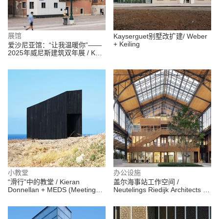
展馆
Kayserguet别墅改扩建/ Weber
+ Keiling
爱沙尼亚馆：“让我温暖你”——
2025年威尼斯建筑双年展 / Keiti
Lige + Elina Liiva + Helena
Männa
小教堂
办公设施
“滑行”中的教堂 / Kieran
盖尔海事站工作空间 /
Donnellan + MEDS (Meetings
Neutelings Riedijk Architects +
of Design Students)
Bureau Bouwtechniek