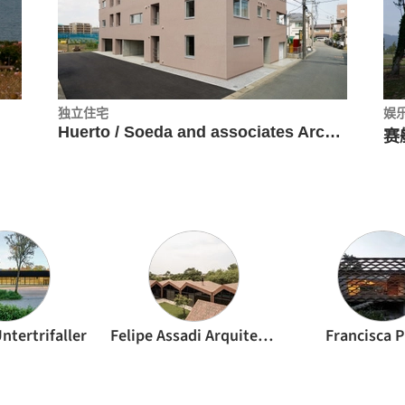
独立住宅
娱
Huerto / Soeda and associates Architects
Untertrifaller
Felipe Assadi Arquitectos
Francisca P