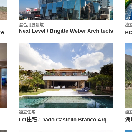
混合用途建筑
独
Next Level / Brigitte Weber Architects
re
BC
独立住宅
独
LO住宅 / Dado Castello Branco Arquitetura
湖畔