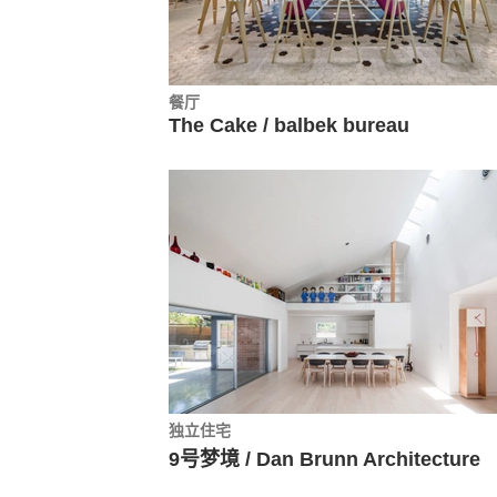
餐厅
The Cake / balbek bureau
独立住宅
9号梦境 / Dan Brunn Architecture