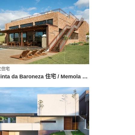
立住宅
Quinta da Baroneza 住宅 / Memola Estúdio + Vitor Penha