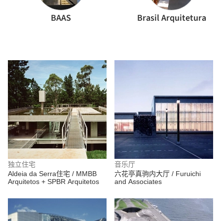
BAAS
Brasil Arquitetura
独立住宅
音乐厅
Aldeia da Serra住宅 / MMBB
六花亭真驹内大厅 / Furuichi
Arquitetos + SPBR Arquitetos
and Associates