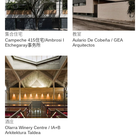
集合住宅
教室
Campeche 415住宅/Ambrosi I
Aulario De Cobeña / GEA
Etchegaray事务所
Arquitectos
酒庄
Olarra Winery Centre / IA+B
Arkitektura Taldea