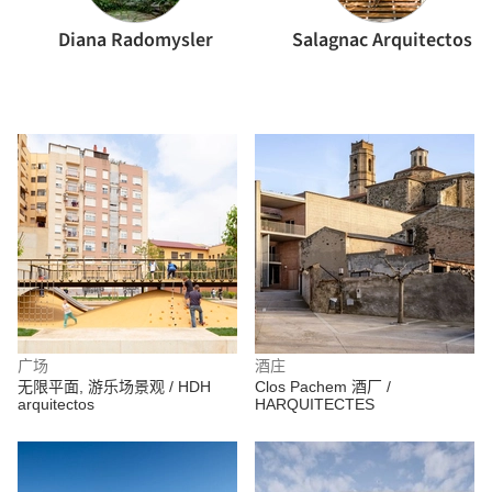
Diana Radomysler
Salagnac Arquitectos
广场
酒庄
无限平面, 游乐场景观 / HDH
Clos Pachem 酒厂 /
arquitectos
HARQUITECTES