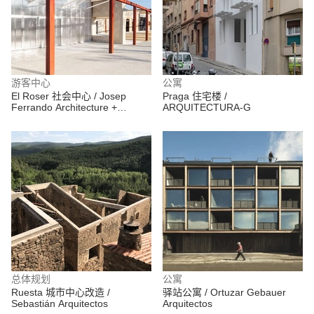
游客中心
公寓
El Roser 社会中心 / Josep
Praga 住宅楼 /
Ferrando Architecture +
ARQUITECTURA-G
Gallego Arquitectura
总体规划
公寓
Ruesta 城市中心改造 /
驿站公寓 / Ortuzar Gebauer
Sebastián Arquitectos
Arquitectos