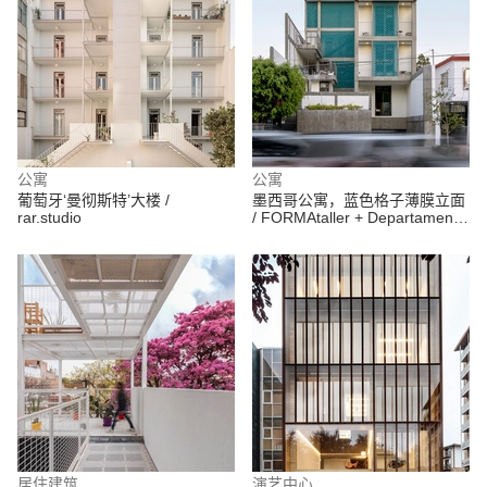
公寓
公寓
葡萄牙‘曼彻斯特’大楼 /
墨西哥公寓，蓝色格子薄膜立面
rar.studio
/ FORMAtaller + Departamento
de Arquitectura
居住建筑
演艺中心