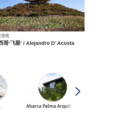
立住宅
哥‘飞屋’ / Alejandro D' Acosta
L
Abarca Palma Arquitectos
Alejandro D’Aco