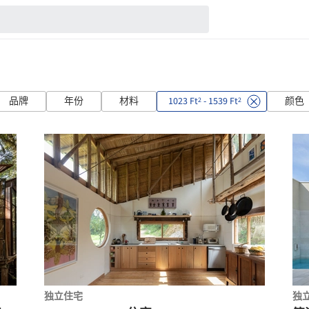
品牌
年份
材料
1023 Ft
- 1539 Ft
颜色
2
2
独立住宅
独