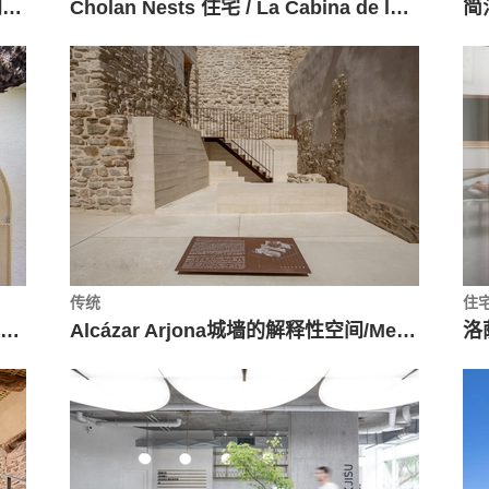
时间与自然对话，Mata 小木屋洗手间 / Luiza Jung Arquitetura 360
Cholan Nests 住宅 / La Cabina de la Curiosidad + Marie Combette + Daniel Moreno Flores
传统
住
玛丽三姐妹的避暑别墅 / Bajet Giramé + Burckhardt
Alcázar Arjona城墙的解释性空间/Mensulae | Arquitectura & Patrimonio