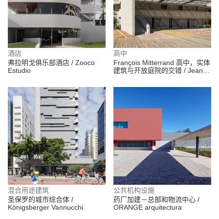
酒店
高中
弗拉明戈俱乐部酒店 / Zooco
François Mitterrand 高中，实体
Estudio
建筑与开放庭院的交错 / Jean
Dubus + José Luiz Tabith
混合用途建筑
公共机构设施
圣保罗的城市综合体 /
药厂加建－总部和物流中心 /
Königsberger Vannucchi
ORANGE arquitectura