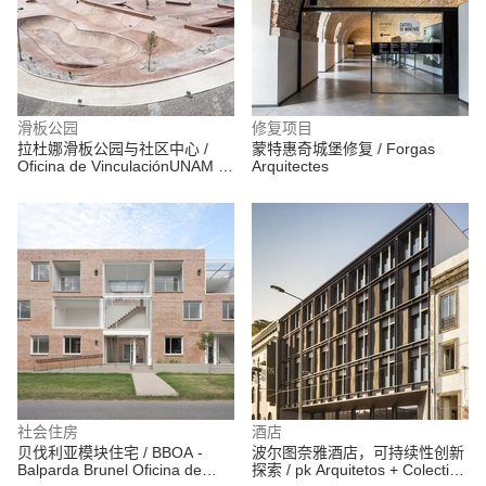
滑板公园
修复项目
拉杜娜滑板公园与社区中心 /
蒙特惠奇城堡修复 / Forgas
Oficina de VinculaciónUNAM +
Arquitectes
Valia Wright + Eduardo Peón +
Elías Group
社会住房
酒店
贝伐利亚模块住宅 / BBOA -
波尔图奈雅酒店，可持续性创新
Balparda Brunel Oficina de
探索 / pk Arquitetos + Colectivo