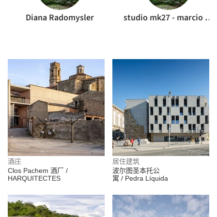
Diana Radomysler
studio mk27 - marcio kogan
酒庄
居住建筑
Clos Pachem 酒厂 /
波尔图圣本托公
HARQUITECTES
寓 / Pedra Líquida