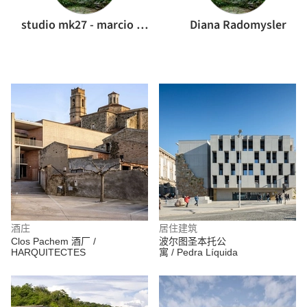
studio mk27 - marcio kogan
Diana Radomysler
酒庄
居住建筑
Clos Pachem 酒厂 /
波尔图圣本托公
HARQUITECTES
寓 / Pedra Líquida