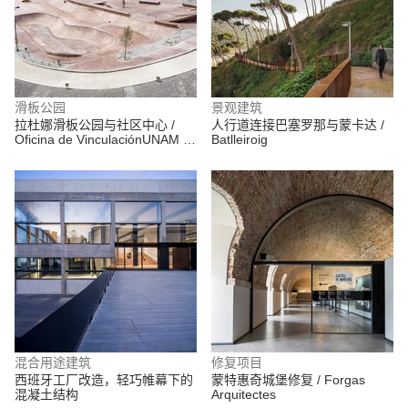
滑板公园
景观建筑
拉杜娜滑板公园与社区中心 /
人行道连接巴塞罗那与蒙卡达 /
Oficina de VinculaciónUNAM +
Batlleiroig
Valia Wright + Eduardo Peón +
Elías Group
混合用途建筑
修复项目
西班牙工厂改造，轻巧帷幕下的
蒙特惠奇城堡修复 / Forgas
混凝土结构
Arquitectes