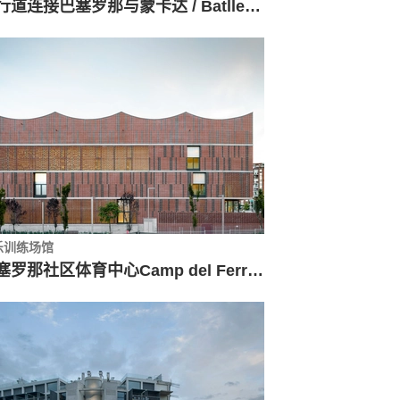
人行道连接巴塞罗那与蒙卡达 / Batlleiroig
乐训练场馆
巴塞罗那社区体育中心Camp del Ferro / AIA + Barceló Balanzó Arquitectes + Gustau Gili Galfetti