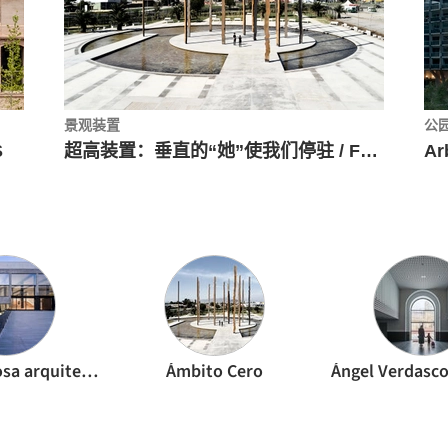
景观装置
公
S
超高装置：垂直的“她”使我们停驻 / Fernando Prats + Ámbito Cero + elton_léniz + Cruz-Mandiola
Alonso + Sosa arquitectos
Ámbito Cero