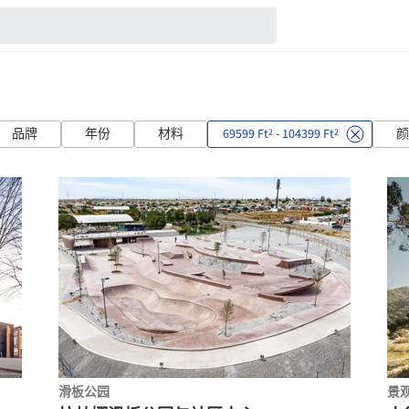
品牌
年份
材料
69599 Ft
- 104399 Ft
颜
2
2
滑板公园
景