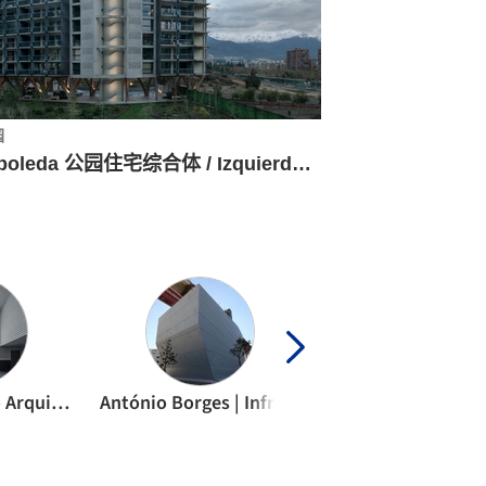
园
Arboleda 公园住宅综合体 / Izquierdo Lehmann
Ángel Verdasco Arquitectos
António Borges | Infraestruturas de Portugal | IP Património
APTO Architect