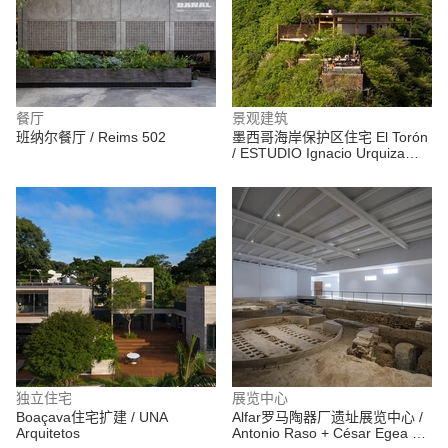
餐厅
景观建筑
班纳尔餐厅 / Reims 502
墨西哥海岸保护区住宅 El Torón
/ ESTUDIO Ignacio Urquiza
Ana Paula de Alba
独立住宅
展览中心
Boaçava住宅扩建 / UNA
Alfar罗马陶器厂遗址展览中心 /
Arquitetos
Antonio Raso + César Egea +