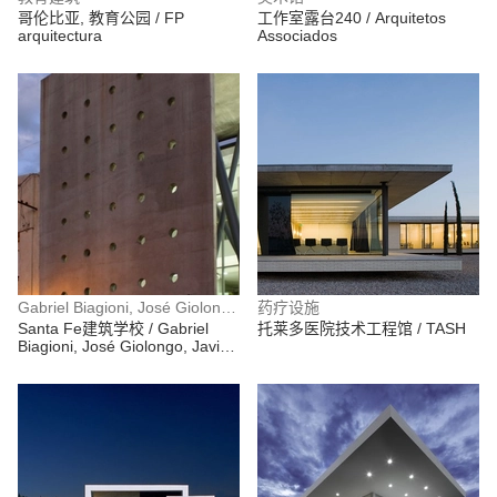
哥伦比亚, 教育公园 / FP
工作室露台240 / Arquitetos
arquitectura
Associados
Gabriel Biagioni, José Giolongo, Javier Mendiondo, Sergio Pecorari, Luis Pessoni, Ramiro Piva
药疗设施
Santa Fe建筑学校 / Gabriel
托莱多医院技术工程馆 / TASH
Biagioni, José Giolongo, Javier
Mendiondo, Sergio Pecorari,
Luis Pessoni, Ramiro Piva