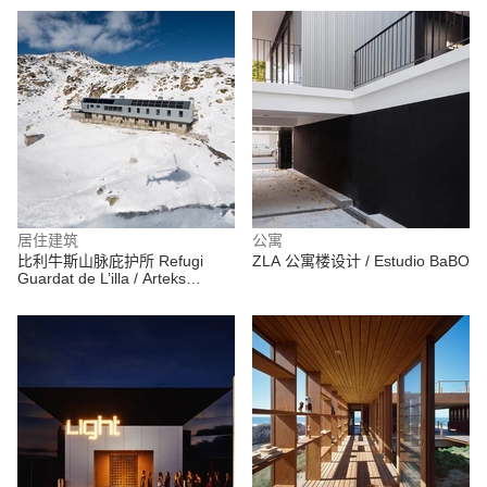
居住建筑
公寓
比利牛斯山脉庇护所 Refugi
ZLA 公寓楼设计 / Estudio BaBO
Guardat de L’illa / Arteks
Arquitectura + Ginjaume
Arquitectura i Paissatge