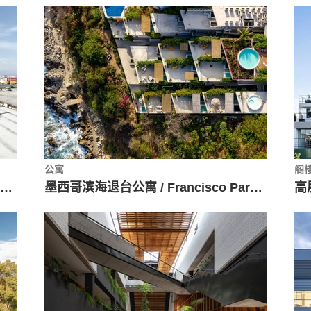
公寓
阁
超高装置：垂直的“她”使我们停驻 / Fernando Prats + Ámbito Cero + elton_léniz + Cruz-Mandiola
墨西哥滨海退台公寓 / Francisco Pardo Arquitecto