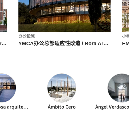
办公设施
小
巴塞罗那社区体育中心Camp del Ferro / AIA + Barceló Balanzó Arquitectes + Gustau Gili Galfetti
YMCA办公总部适应性改造 / Bora Architects + LEVER Architecture
E
Alonso + Sosa arquitectos
Ámbito Cero