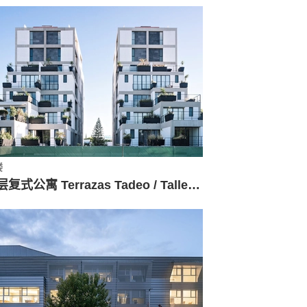
楼
高层复式公寓 Terrazas Tadeo / Taller Eduardo Audirac + Enrique Ramon Ríos