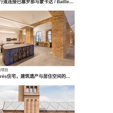
人行道连接巴塞罗那与蒙卡达 / Batlleiroig
新项目
Burés住宅，建筑遗产与居住空间的叠加 / TdB Arquitectura + Estudio Vilablanch