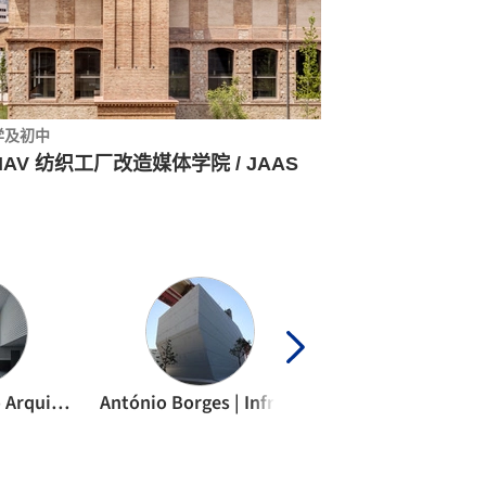
学及初中
MAV 纺织工厂改造媒体学院 / JAAS
Ángel Verdasco Arquitectos
António Borges | Infraestruturas de Portugal | IP Património
Arquitectos Alia