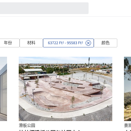
年份
材料
63722 Ft
- 95583 Ft
颜色
2
2
滑板公园
景