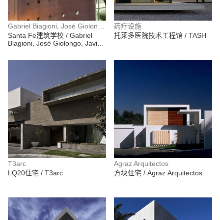
Gabriel Biagioni, José Giolongo, Javier Mendiondo, Sergio Pecorari, Luis Pessoni, Ramiro Piva
药疗设施
Santa Fe建筑学校 / Gabriel
托莱多医院技术工程馆 / TASH
Biagioni, José Giolongo, Javier
Mendiondo, Sergio Pecorari,
Luis Pessoni, Ramiro Piva
T3arc
Agraz Arquitectos
LQ20住宅 / T3arc
方块住宅 / Agraz Arquitectos