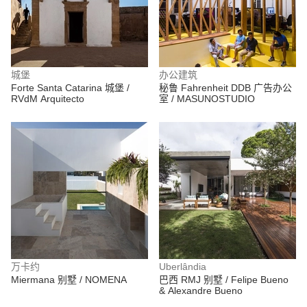
城堡
办公建筑
Forte Santa Catarina 城堡 /
秘鲁 Fahrenheit DDB 广告办公
RVdM Arquitecto
室 / MASUNOSTUDIO
万卡约
Uberlândia
Miermana 别墅 / NOMENA
巴西 RMJ 别墅 / Felipe Bueno
& Alexandre Bueno