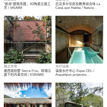
“航母”建筑改建，3D陶瓷立面工
厄瓜多尔住房及教育综合体 La
艺 / VAUMM
Casa que Habita / Natura
Futura
独立住宅
水疗设施
墨西哥别墅 Sierra Fría，砖墙立
温泉水疗中心 Espai CEL /
面下的内省空间 / ESRAWE
Arquetipus projectes
arquitectònics