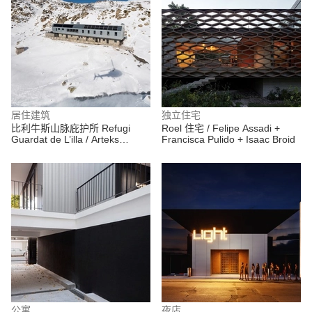
居住建筑
独立住宅
比利牛斯山脉庇护所 Refugi
Roel 住宅 / Felipe Assadi +
Guardat de L’illa / Arteks
Francisca Pulido + Isaac Broid
Arquitectura + Ginjaume
Arquitectura i Paissatge
公寓
夜店