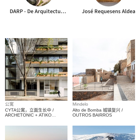
DARP - De Arquitectura y Paisaje
José Requesens Aldea
公寓
Mindelo
CYTA公寓，立面生长中 /
Alto de Bomba 城镇复兴 /
ARCHETONIC + ATIKO
OUTROS BAIRROS
Arquitectos