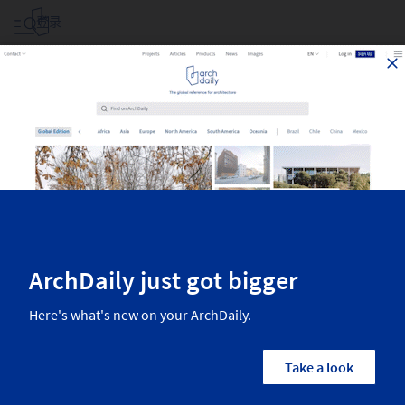
登录
115
条信息关于
115
条信息关于
分类
所有国家/地区
建筑师
品牌
Fil