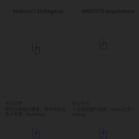
Ambrosi I Etchegaray
ARKITITO Arquitetura
景观装置
独立住宅
哥伦比亚临时教堂，阿罕布拉白
十五世纪遗产改造，fuster之宅 /
色十字架 / Sociedad
arqbag
Colombiana de Arquitectos +
Alsar Atelier + GB Urban Studio