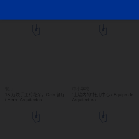
独立住宅
独立住宅
托卡住宅 / ARKITITO
竹林‘环绕’，Milguaduas 住宅 /
Arquitetura
ritmo arquitectos
餐厅
中小学校
15 万块手工砖花朵，Octo 餐厅
“土墙内的”托儿中心 / Equipo de
/ Herre Arquitectos
Arquitectura