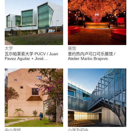
大学
展馆
瓦尔帕莱索大学 PUCV / Juan
里约热内卢可口可乐展馆 /
Pavez Aguilar + José
Atelier Marko Brajovic
Requesens Aldea
中小学校
小学及初中