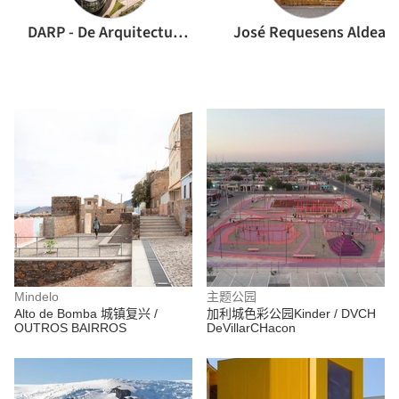
DARP - De Arquitectura y Paisaje
José Requesens Aldea
Mindelo
主题公园
Alto de Bomba 城镇复兴 /
加利城色彩公园Kinder / DVCH
OUTROS BAIRROS
DeVillarCHacon