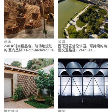
商店
公园
Zak Ik时尚精品店，随场地流动
西班牙麦哲伦公园，可持续的蜿
的‘室内丛林’ / Roth-Architecture
蜒交互路径 / Vázquez
Consuegra
独立住宅
展馆