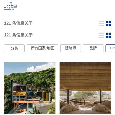
登录
121
条信息关于
121
条信息关于
分类
所有国家/地区
建筑师
品牌
Fil