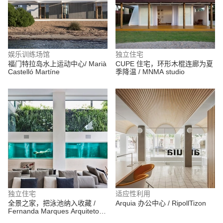
娱乐训练场馆
独立住宅
福门特拉岛水上运动中心/ Marià
CUPE 住宅，环形木棍连廊为夏
Castelló Martíne
季降温 / MNMA studio
独立住宅
适应性利用
全景之家，把泳池纳入收藏 /
Arquia 办公中心 / RipollTizon
Fernanda Marques Arquitetos
Associados