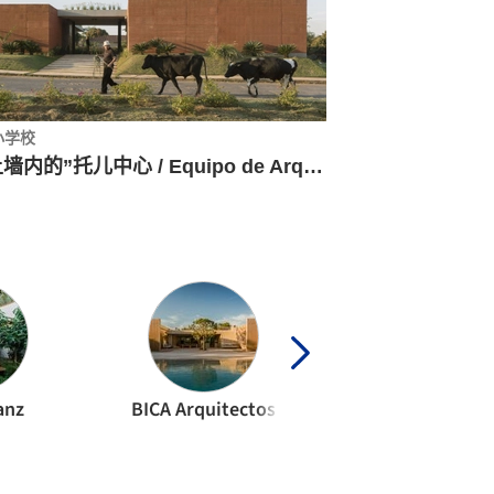
小学校
“土墙内的”托儿中心 / Equipo de Arquitectura
anz
BICA Arquitectos
Marià Castelló Mar