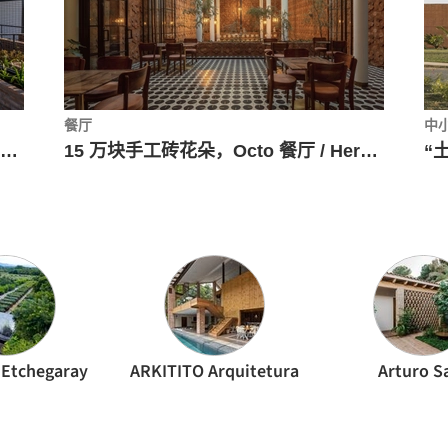
餐厅
中
半庭院住宅模式，2x3 Triplex / Choza. Espacio de Arquitectura
15 万块手工砖花朵，Octo 餐厅 / Herre Arquitectos
 Etchegaray
ARKITITO Arquitetura
Arturo S