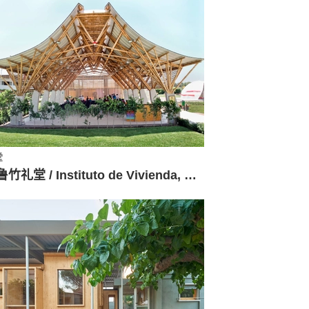
堂
秘鲁竹礼堂 / Instituto de Vivienda, Urbanismo y Construcción de la USMP