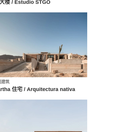
 大楼 / Estudio STGO
观建筑
rtha 住宅 / Arquitectura nativa