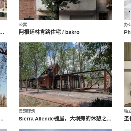
公寓
办
Abrantes / ateliermob + Working with the 99%
阿根廷林肯路住宅 / bakro
景观建筑
独
elo / Pedro Domingos Arquitectos
Sierra Allende棚屋，大坝旁的休憩之地 / fabián m escalante h | arquitectos