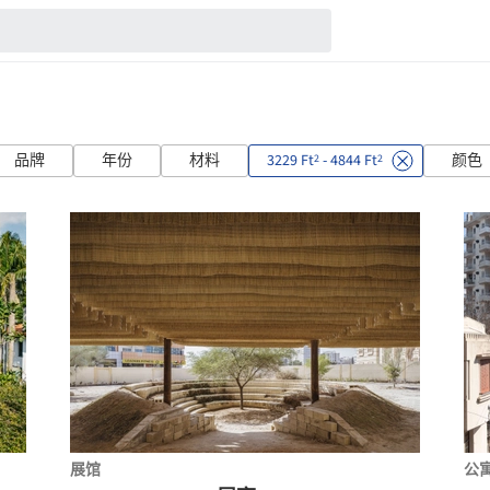
品牌
年份
材料
3229 Ft
- 4844 Ft
颜色
2
2
展馆
公