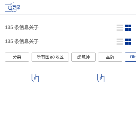
登录
135
条信息关于
135
条信息关于
分类
所有国家/地区
建筑师
品牌
Fil