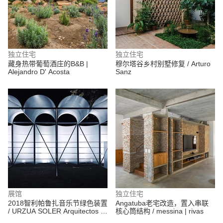
独立住宅
独立住宅
藏身热带葡萄酒庄的B&B |
穆尔塔谷乡村别墅修复 / Arturo
Alejandro D' Acosta
Sanz
展馆
独立住宅
2018智利帕鲁扎音乐节绿色装置
Angatuba老宅改造，置入串联
/ URZUA SOLER Arquitectos +
核心筒结构 / messina | rivas
Felipe Alarcón