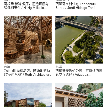
阿根廷‘新鲜’餐厅，通透顶棚与
西班牙乡村住宅 Landaburu
绿植相结合 / Hitzig Militello
Borda / Jordi Hidalgo Tané
Arquitectos
商店
公园
Zak Ik时尚精品店，随场地流动
西班牙麦哲伦公园，可持续的蜿
的‘室内丛林’ / Roth-Architecture
蜒交互路径 / Vázquez
Consuegra