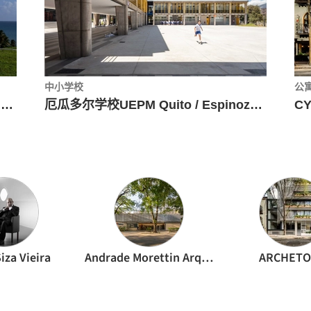
中小学校
公
波多黎各白色‘烟囱’住宅 / FUSTER + Architects
厄瓜多尔学校UEPM Quito / Espinoza Carvajal Arquitectos
iza Vieira
Andrade Morettin Arquitetos Associados
ARCHETO