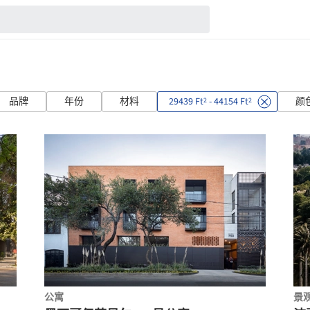
品牌
年份
材料
29439 Ft
- 44154 Ft
颜
2
2
公寓
景