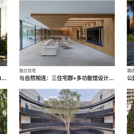
独立住宅
酒
DPS公寓，没有“背面”的公寓 / Estudio MMX + Olga Romano
与自然相连：三住宅群+多功能馆设计 / longo+roldán