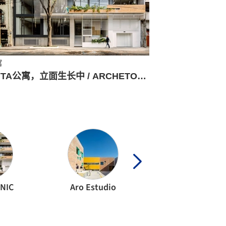
寓
CYTA公寓，立面生长中 / ARCHETONIC + ATIKO Arquitectos
NIC
Aro Estudio
Arquitectura DES