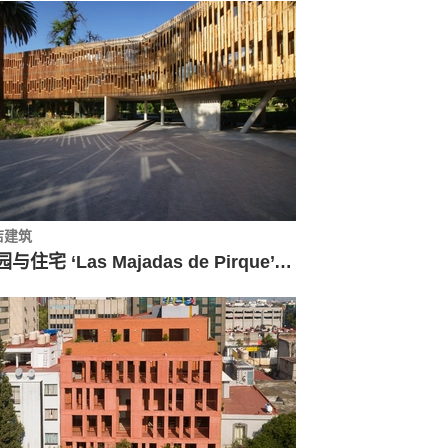
店建筑
公园与住宅 ‘Las Majadas de Pirque’ / Lyon Bosch Arquitectos