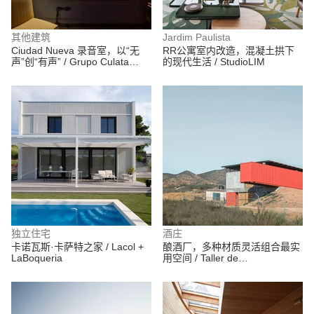
其他建筑
Jardim Paulista
Ciudad Nueva 录音室，以“无
RR公寓室内改造，混凝土拱下
声”创“有声” / Grupo Culata
的现代生活 / StudioLIM
Jovai
独立住宅
酒庄
卡诺瓦斯·卡萨特之家 / Lacol +
酿酒厂，多种材质灵活组合最实
LaBoqueria
用空间 / Taller de
ArquitecturaEmocional (TAE)