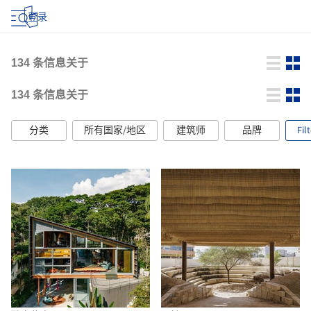
登录
134
条信息关于
134
条信息关于
分类
所有国家/地区
建筑师
品牌
Fil