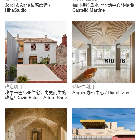
Jordi & Anna私宅改造 /
福门特拉岛水上运动中心/ Marià
HihaStudio
Castelló Martíne
改造项目
适应性利用
埃尔卡巴尼亚住宅，向史而生的
Arquia 办公中心 / RipollTizon
改造/ David Estal + Arturo Sanz