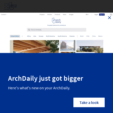
登录
41
条信息关于
41
条信息关于
分类
所有国家/地区
建筑师
品牌
Fil