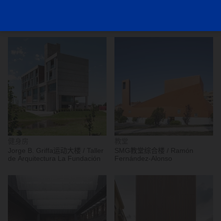
独立住宅
公寓
月神之家 / Pezo von
墨西哥伊莎贝尔750号公寓 /
Ellrichshausen
Terreros Arquitectos
健身房
教堂
Jorge B. Griffa运动大楼 / Taller
SMG教堂综合楼 / Ramón
de Arquitectura La Fundación
Fernández-Alonso