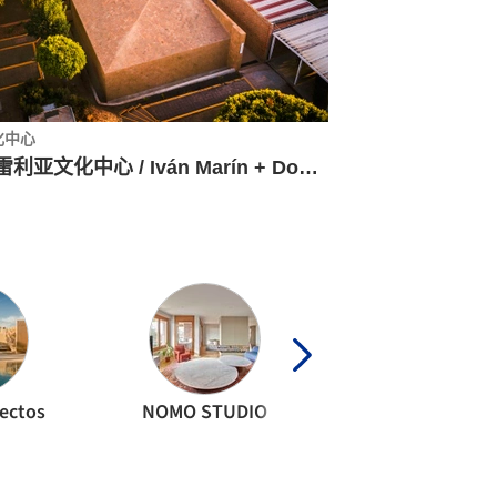
化中心
莫雷利亚文化中心 / Iván Marín + Doho constructivo
tectos
NOMO STUDIO
1540 Arquitectu