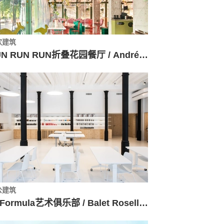
饮建筑
RUN RUN RUN折叠花园餐厅 / Andrés Jaque / Office for Political Innovation
公建筑
PhFormula艺术俱乐部 / Balet Roselló Arquitectos