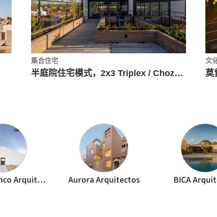
集合住宅
文
半庭院住宅模式，2x3 Triplex / Choza. Espacio de Arquitectura
Atelier Branco Arquitetura
Aurora Arquitectos
BICA Arqui