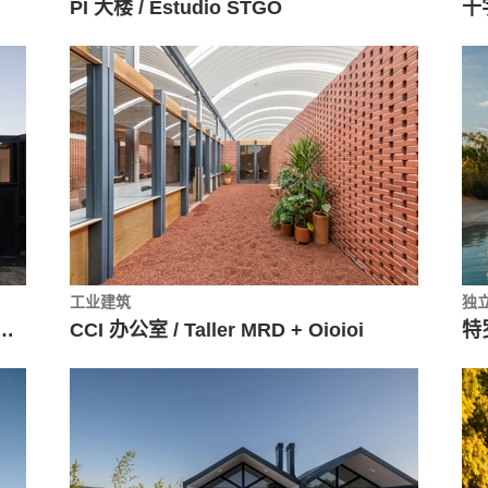
PI 大楼 / Estudio STGO
工业建筑
独
aegui 住宅 / Raimundo Gutierrez Frías
CCI 办公室 / Taller MRD + Oioioi
特罗