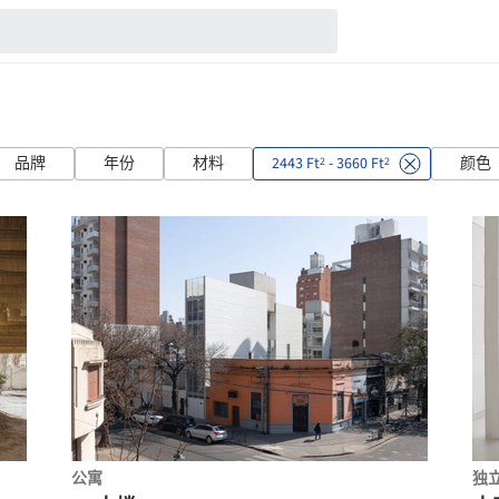
品牌
年份
材料
2443 Ft
- 3660 Ft
颜色
2
2
公寓
独