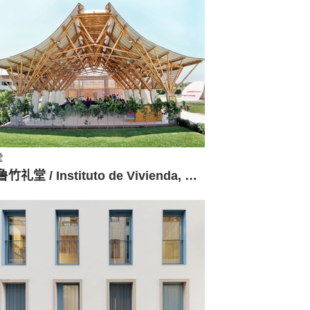
堂
秘鲁竹礼堂 / Instituto de Vivienda, Urbanismo y Construcción de la USMP