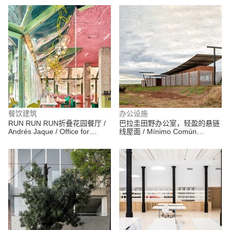
餐饮建筑
办公设施
RUN RUN RUN折叠花园餐厅 /
巴拉圭田野办公室，轻盈的悬链
Andrés Jaque / Office for
线屋面 / Mínimo Común
Political Innovation
Arquitectura