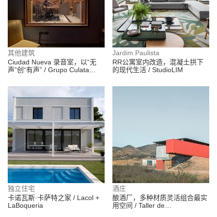
其他建筑
Jardim Paulista
Ciudad Nueva 录音室，以“无
RR公寓室内改造，混凝土拱下
声”创“有声” / Grupo Culata
的现代生活 / StudioLIM
Jovai
独立住宅
酒庄
卡诺瓦斯·卡萨特之家 / Lacol +
酿酒厂，多种材质灵活组合最实
LaBoqueria
用空间 / Taller de
ArquitecturaEmocional (TAE)