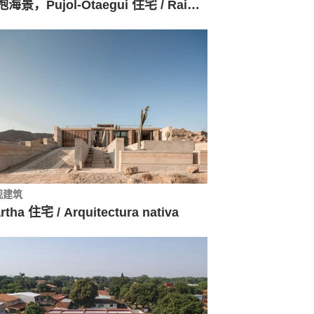
拥抱海景，Pujol-Otaegui 住宅 / Raimundo Gutierrez Frías
观建筑
rtha 住宅 / Arquitectura nativa