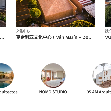
文化中心
独
半庭院住宅模式，2x3 Triplex / Choza. Espacio de Arquitectura
莫雷利亚文化中心 / Iván Marín + Doho constructivo
VU
quitectos
NOMO STUDIO
05 AM Arqui