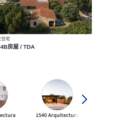
立住宅
4B房屋 / TDA
tectura
1540 Arquitectura
57STUDIO