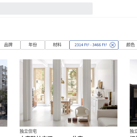
品牌
年份
材料
2314 Ft
- 3466 Ft
颜色
2
2
独立住宅
独