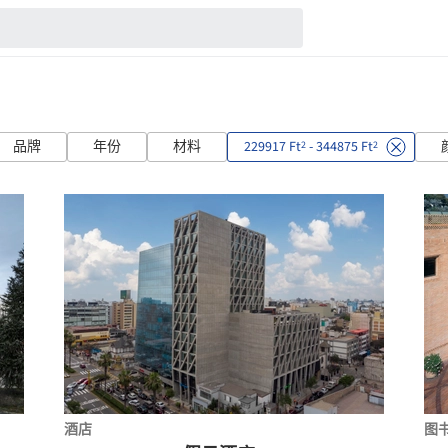
品牌
年份
材料
229917 Ft
- 344875 Ft
2
2
酒店
图