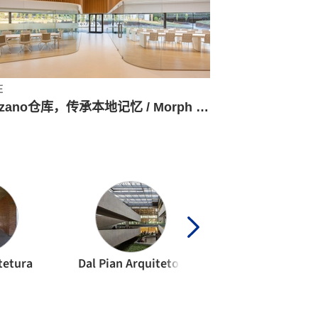
庄
Lozano仓库，传承本地记忆 / Morph Estudio
tetura
Dal Pian Arquitetos
08014 arquitect