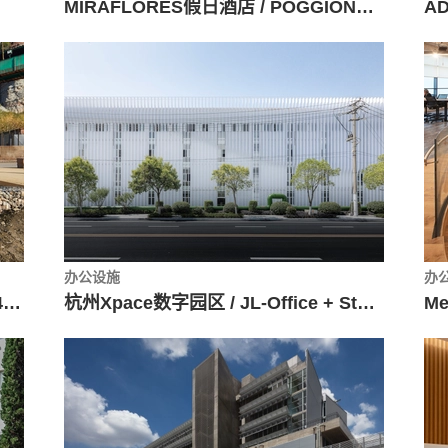
MIRAFLORES假日酒店 / POGGIONE + BIONDI ARQUITECTOS
办公设施
办
Camí de Cabrianes景观改造 / 08014 arquitectura
杭州Xpace数字园区 / JL-Office + Studio QI