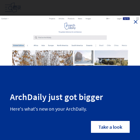
登录
17
条信息关于
17
条信息关于
分类
所有国家/地区
建筑师
品牌
Fil