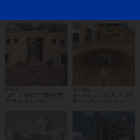
公交站
酒店
法国小镇停车场与联运站 /
MIRAFLORES假日酒店 /
IDOM
POGGIONE + BIONDI
ARQUITECTOS
图书馆
办公设施
AD经典：哥伦比亚国家总档案
Mercado Libre 办公室，社交楼
馆 / Rogelio Salmona
梯 / Estudio Elia Irastorza +
BMA arquitectos + Methanoia