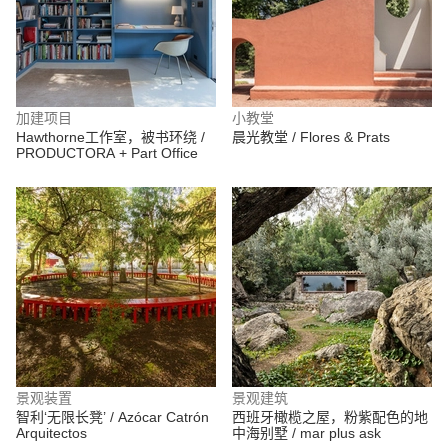
加建项目
小教堂
Hawthorne工作室，被书环绕 /
晨光教堂 / Flores & Prats
PRODUCTORA + Part Office
景观装置
景观建筑
智利‘无限长凳’ / Azócar Catrón
西班牙橄榄之屋，粉紫配色的地
Arquitectos
中海别墅 / mar plus ask