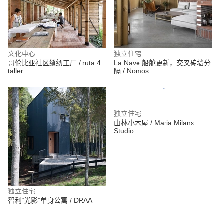
文化中心
独立住宅
哥伦比亚社区缝纫工厂 / ruta 4
La Nave 船舱更新，交叉砖墙分
taller
隔 / Nomos
独立住宅
山林小木屋 / Maria Milans
Studio
独立住宅
智利“光影”单身公寓 / DRAA