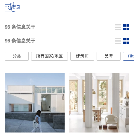
登录
96
条信息关于
96
条信息关于
分类
所有国家/地区
建筑师
品牌
Fil