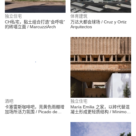
独立住宅
体育建筑
CH私宅，黏土组合打造“会呼吸”
万达大都会球场 / Cruz y Ortiz
的砖墙立面 / MarcuzziArch
Arquitectos
酒吧
独立住宅
卡塞雷斯咖啡吧，亮黄色雨棚增
María Emilia 之家，以砖代替混
加场所活力氛围 / Picado de
凝土形成更轻质结构 / Mínimo
Blas
Común Arquitectura