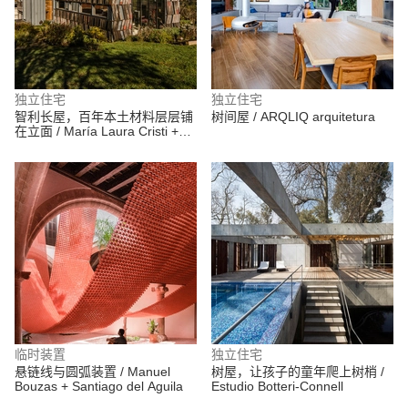
独立住宅
独立住宅
智利长屋，百年本土材料层层铺
树间屋 / ARQLIQ arquitetura
在立面 / María Laura Cristi +
Tramarquitectura
临时装置
独立住宅
悬链线与圆弧装置 / Manuel
树屋，让孩子的童年爬上树梢 /
Bouzas + Santiago del Aguila
Estudio Botteri-Connell