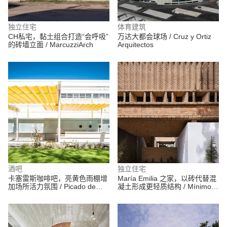
独立住宅
体育建筑
CH私宅，黏土组合打造“会呼吸”
万达大都会球场 / Cruz y Ortiz
的砖墙立面 / MarcuzziArch
Arquitectos
酒吧
独立住宅
卡塞雷斯咖啡吧，亮黄色雨棚增
María Emilia 之家，以砖代替混
加场所活力氛围 / Picado de
凝土形成更轻质结构 / Mínimo
Blas
Común Arquitectura