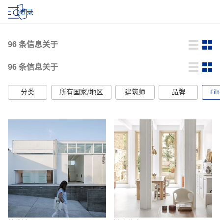
登录
96
条信息关于
96
条信息关于
分类
所有国家/地区
建筑师
品牌
Fil