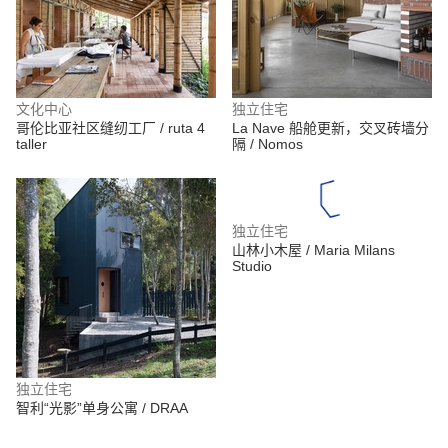
文化中心
独立住宅
哥伦比亚社区缝纫工厂 / ruta 4
La Nave 船舱更新，交叉砖墙分
taller
隔 / Nomos
独立住宅
山林小木屋 / Maria Milans
Studio
独立住宅
智利“光影”单身公寓 / DRAA