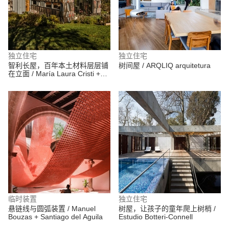
独立住宅
独立住宅
智利长屋，百年本土材料层层铺
树间屋 / ARQLIQ arquitetura
在立面 / María Laura Cristi +
Tramarquitectura
临时装置
独立住宅
悬链线与圆弧装置 / Manuel
树屋，让孩子的童年爬上树梢 /
Bouzas + Santiago del Aguila
Estudio Botteri-Connell