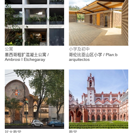
公寓
小学及初中
墨西哥粗犷混凝土公寓 /
哥伦比亚山区小学 / Plan:b
Ambrosi I Etchegaray
arquitectos
犹太教堂
教堂