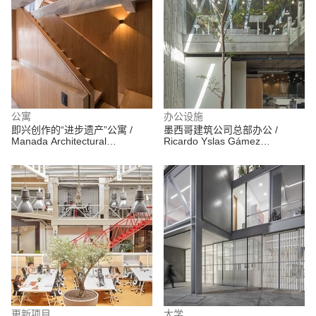
公寓
办公设施
即兴创作的“进步遗产”公寓 /
墨西哥建筑公司总部办公 /
Manada Architectural
Ricardo Yslas Gámez
Boundaries
Arquitectos
更新项目
大学