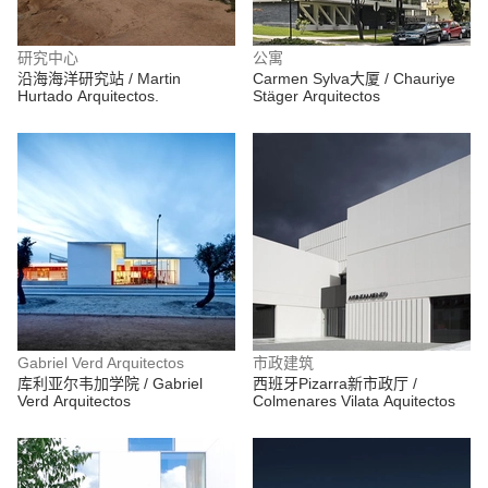
研究中心
公寓
沿海海洋研究站 / Martin
Carmen Sylva大厦 / Chauriye
Hurtado Arquitectos.
Stäger Arquitectos
Gabriel Verd Arquitectos
市政建筑
库利亚尔韦加学院 / Gabriel
西班牙Pizarra新市政厅 /
Verd Arquitectos
Colmenares Vilata Aquitectos