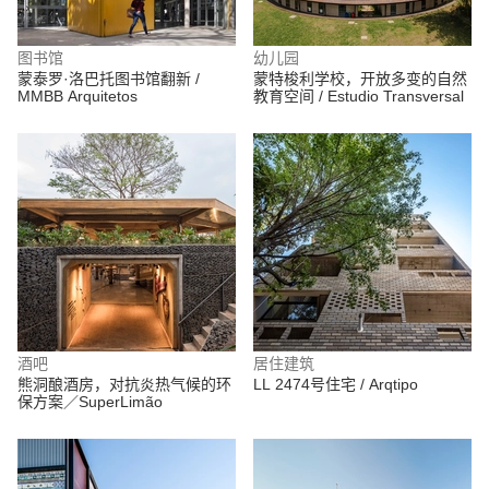
图书馆
幼儿园
蒙泰罗·洛巴托图书馆翻新 /
蒙特梭利学校，开放多变的自然
MMBB Arquitetos
教育空间 / Estudio Transversal
酒吧
居住建筑
熊洞酿酒房，对抗炎热气候的环
LL 2474号住宅 / Arqtipo
保方案／SuperLimão