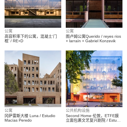
公寓
公寓
高容积率下的公寓，混凝土‘门
图卢姆公寓Querido / reyes rios
框’ / RE+D
+ larraín + Gabriel Konzevik
公寓
公共机构设施
冈萨雷斯大楼 Luna / Estudio
Second Home·伦敦，ETFE膜
Macías Peredo
立面包裹文艺复兴剧院 / Estudio
Cano Lasso