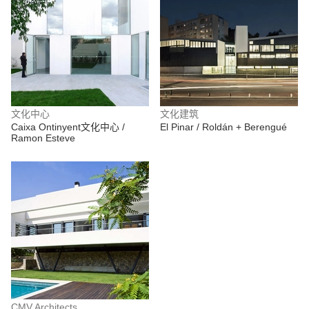
文化中心
文化建筑
Caixa Ontinyent文化中心 /
El Pinar / Roldán + Berengué
Ramon Esteve
CMV Architects