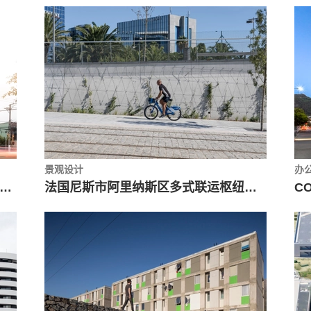
景观设计
办
NE 办公大楼，姜黄元素激活建筑几何形态 / Gui Mattos
法国尼斯市阿里纳斯区多式联运枢纽中轴线/mateoarquitectura