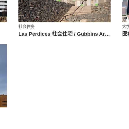
社会住房
大
Las Perdices 社会住宅 / Gubbins Arquitectos ， Polidura + Talhouk Arquitectos