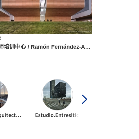
学
教师培训中心 / Ramón Fernández-Alonso
Cruz y Ortiz Arquitectos
Estudio.Entresitio
Estúdio Chão