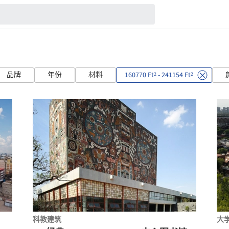
品牌
年份
材料
160770 Ft
- 241154 Ft
2
2
科教建筑
大