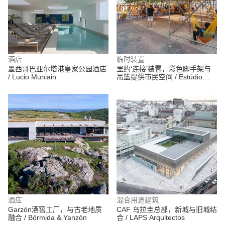
酒店
临时装置
墨西哥巴亚尔塔港皇家公园酒店
里约‘连接’装置，彩色脚手架与
/ Lucio Muniain
吊篮提供市民空间 / Estúdio
Chão
酒庄
混合用途建筑
Garzón酒窖工厂，与古老地质
CAF 乌拉圭总部，新城与旧城结
融合 / Bórmida & Yanzón
合 / LAPS Arquitectos