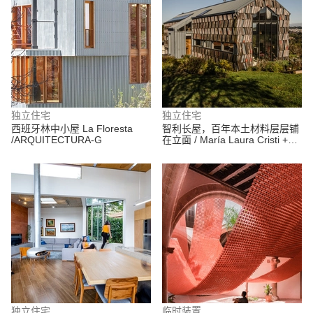
独立住宅
独立住宅
西班牙林中小屋 La Floresta
智利长屋，百年本土材料层层铺
/ARQUITECTURA-G
在立面 / María Laura Cristi +
Tramarquitectura
独立住宅
临时装置