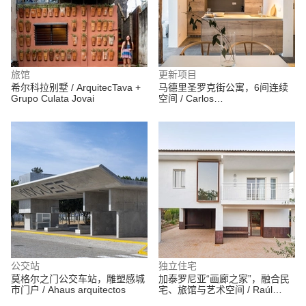
旅馆
更新项目
希尔科拉别墅 / ArquitecTava +
马德里圣罗克街公寓，6间连续
Grupo Culata Jovai
空间 / Carlos
ManzanoArquitectos
公交站
独立住宅
莫格尔之门公交车站，雕塑感城
加泰罗尼亚“画廊之家”，融合民
市门户 / Ahaus arquitectos
宅、旅馆与艺术空间 / Raúl
Sánchez