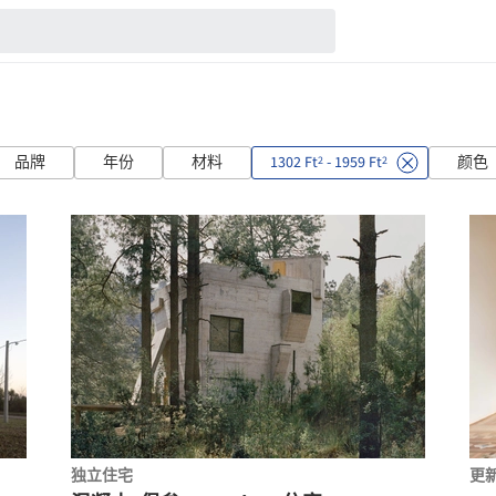
品牌
年份
材料
1302 Ft
- 1959 Ft
颜色
2
2
独立住宅
更