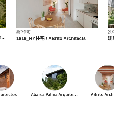
独立住宅
独
Casa del Limonero / Taller Estilo Arquitectura
1819_HY住宅 / ABrito Architects
quitectos
Abarca Palma Arquitectos
ABrito Arch