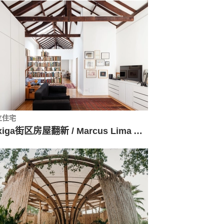
立住宅
Bixiga街区房屋翻新 / Marcus Lima Arquitetura e Urbanismo