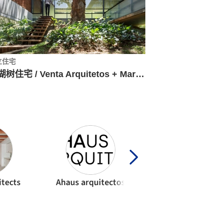
立住宅
珊瑚树住宅 / Venta Arquitetos + Mariana Meneguetti
itects
Ahaus arquitectos
Aires Mateus