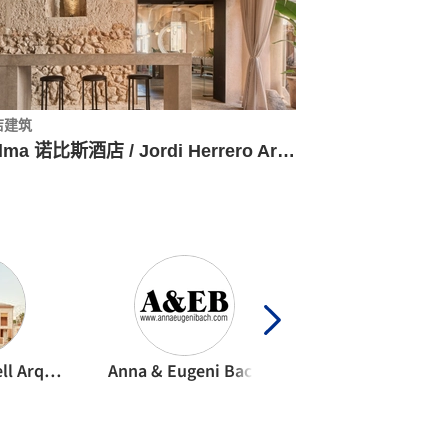
店建筑
Palma 诺比斯酒店 / Jordi Herrero Arquitecto
Alventosa Morell Arquitectes
Anna & Eugeni Bach
DTR_studio