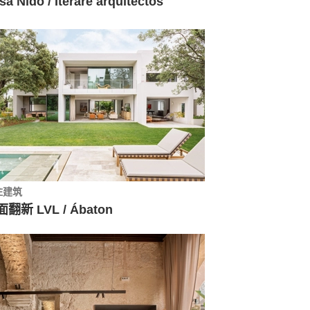
sa Nido / Iterare arquitectos
住建筑
翻新 LVL / Ábaton