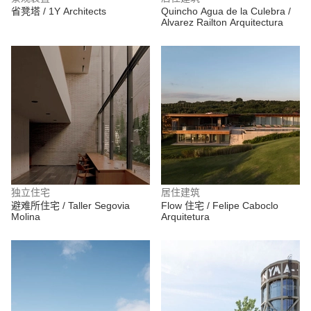
省凳塔 / 1Y Architects
Quincho Agua de la Culebra /
Alvarez Railton Arquitectura
独立住宅
居住建筑
避难所住宅 / Taller Segovia
Flow 住宅 / Felipe Caboclo
Molina
Arquitetura