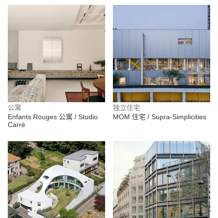
公寓
独立住宅
Enfants Rouges 公寓 / Studio
MOM 住宅 / Supra-Simplicities
Carré