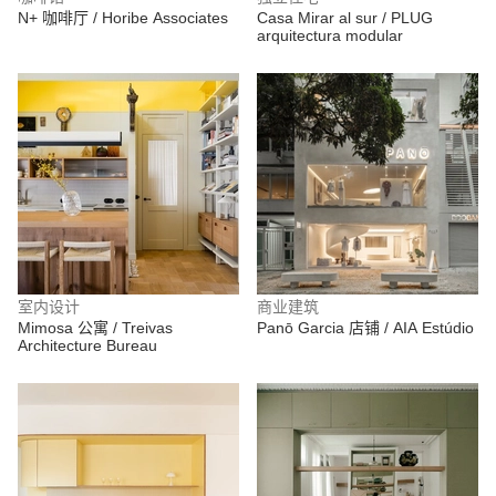
N+ 咖啡厅 / Horibe Associates
Casa Mirar al sur / PLUG
arquitectura modular
室内设计
商业建筑
Mimosa 公寓 / Treivas
Panō Garcia 店铺 / AIA Estúdio
Architecture Bureau