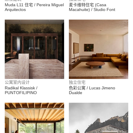
Muda L11 住宅 / Pereira Miguel
麦卡维特住宅 (Casa
Arquitectos
Macahuite) / Studio Font
公寓室内设计
独立住宅
Radikal Klassisk /
色彩公寓 / Lucas Jimeno
PUNTOFILIPINO
Dualde