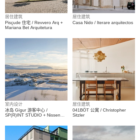
居住建筑
居住建筑
Pisçude 住宅 / Revvero Arq +
Casa Nido / Iterare arquitectos
Mariana Bet Arquitetura
室内设计
居住建筑
冰岛 Gígur 游客中心 /
041BÖT 公寓 / Christopher
SP(R)INT STUDIO + Nissen
Sitzler
Richards Studio