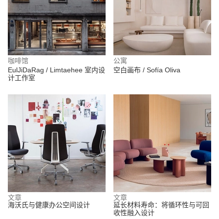
咖啡馆
公寓
EulJiDaRag / Limtaehee 室内设
空白画布 / Sofía Oliva
计工作室
文章
文章
海沃氏与健康办公空间设计
延长材料寿命：将循环性与可回
收性融入设计